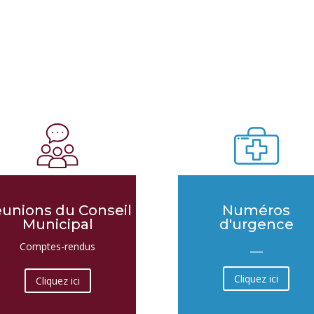
unions du Conseil
Numéros
Municipal
d'urgence
__
Comptes-rendus
Cliquez ici
Cliquez ici