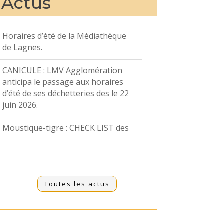
Actus
Horaires d’été de la Médiathèque
de Lagnes.
CANICULE : LMV Agglomération
anticipa le passage aux horaires
d’été de ses déchetteries des le 22
juin 2026.
Moustique-tigre : CHECK LIST des
bons gestes.
Occupation du domaine public :
installation d’infrastructures de
recharge pour véhicules électriques
Toutes les actus
Les Francas de Vaucluse :
Programme 9 à 12 ans du 6 juillet