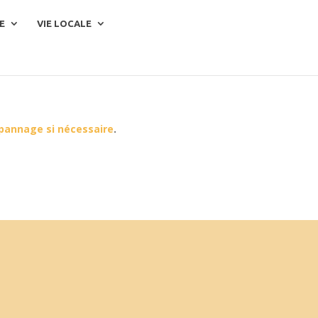
E
VIE LOCALE
épannage si nécessaire
.