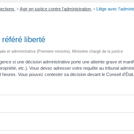
lections
>
Agir en justice contre l'administration
>
Litige avec l'adminis
 référé liberté
égale et administrative (Première ministre), Ministère chargé de la justice
rgence si une décision administrative porte une atteinte grave et mani
e propriété, etc.). Vous devez adresser votre requête au tribunal admini
48 heures. Vous pouvez contester sa décision devant le Conseil d'État