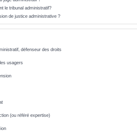
t le tribunal administratif?
ion de justice administrative ?
ministratif, défenseur des droits
 des usagers
ension
at
uction (ou référé expertise)
sion