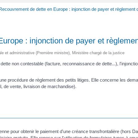
Recouvrement de dette en Europe : injonction de payer et règlement de
rope : injonction de payer et règlement 
ale et administrative (Première ministre), Ministère chargé de la justice
dette non contestable (facture, reconnaissance de dette...), l'injonct
te une procédure de règlement des petits litiges. Elle concerne les d
l, de vente, livraison de marchandise).
péenne pour obtenir le paiement d'une créance transfrontalière (hors 
iciaire gratuite. Elle repose sur l'utilisation de formulaires types à e