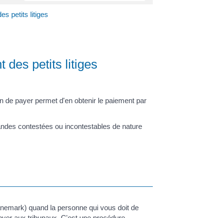
s petits litiges
des petits litiges
ion de payer permet d'en obtenir le paiement par
emandes contestées ou incontestables de nature
Danemark) quand la personne qui vous doit de
nvoyer aux tribunaux. C'est une procédure