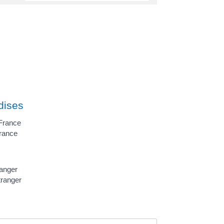
dises
 France
France
ranger
tranger